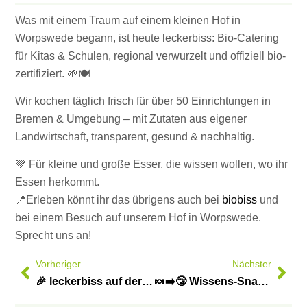
Was mit einem Traum auf einem kleinen Hof in
Worpswede begann, ist heute leckerbiss: Bio-Catering
für Kitas & Schulen, regional verwurzelt und offiziell bio-
zertifiziert. 🌱🍽️
Wir kochen täglich frisch für über 50 Einrichtungen in
Bremen & Umgebung – mit Zutaten aus eigener
Landwirtschaft, transparent, gesund & nachhaltig.
💚 Für kleine und große Esser, die wissen wollen, wo ihr
Essen herkommt.
📍Erleben könnt ihr das übrigens auch bei
biobiss
und
bei einem Besuch auf unserem Hof in Worpswede.
Sprecht uns an!
Vorheriger
Nächster
🎉 leckerbiss auf der Tarmstedter Ausstellung 2025 🎉
🍬➡️😴 Wissens-Snack: Warum Zucker müde macht – und was besser wirkt.