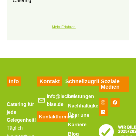
Mehr Erfahren
Info
Kontakt
Schnellzugriff
Soziale
Medien
info@lecker-
Leistungen
Catering für
biss.de
Nachhaltigkeit
jede
Über uns
Kontaktformular
Gelegenheit!
Karriere
Täglich
Blog
bieten wir an