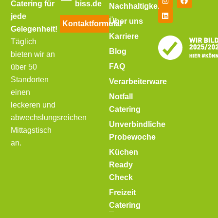
Catering für
biss.de
Nachhaltigkeit
jede
Über uns
Kontaktformular
Gelegenheit!
Karriere
Täglich
Blog
bieten wir an
FAQ
über 50
Standorten
Verarbeiterware
einen
Notfall
leckeren und
Catering
abwechslungsreichen
Unverbindliche
Mittagstisch
Probewoche
an.
Küchen
Ready
Check
Freizeit
Catering