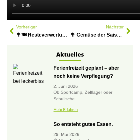
Vorheriger
Nächster
🥦🍽️ Resteverwertung leicht gemacht – unser Bio-Tipp für deine Küche! 🌱
🥦 Gemüse der Saison: Der Brokkoli
Aktuelles
Ferienfreizeit geplant – aber
noch keine Verpflegung?
2. Juni 2026
Ob Sportcamp, Zeltlager oder
Schulische
Mehr Erfahren
So entsteht gutes Essen.
29. Mai 2026