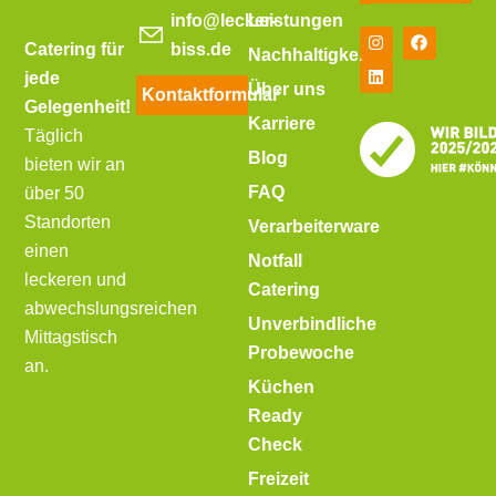
info@lecker-
Leistungen
Catering für
biss.de
Nachhaltigkeit
jede
Über uns
Kontaktformular
Gelegenheit!
Karriere
Täglich
Blog
bieten wir an
FAQ
über 50
Standorten
Verarbeiterware
einen
Notfall
leckeren und
Catering
abwechslungsreichen
Unverbindliche
Mittagstisch
Probewoche
an.
Küchen
Ready
Check
Freizeit