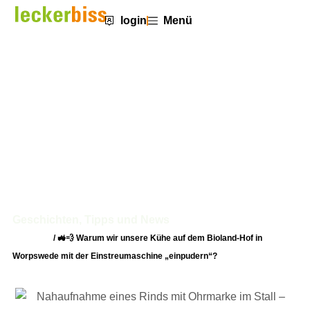
login
Menü
🚜💨 Warum wir unsere Kühe auf
dem Bioland-Hof in Worpswede
mit der Einstreumaschine
„einpudern“?
Geschichten, Tipps und News
Startseite
/
🚜💨 Warum wir unsere Kühe auf dem Bioland-Hof in
Worpswede mit der Einstreumaschine „einpudern“?