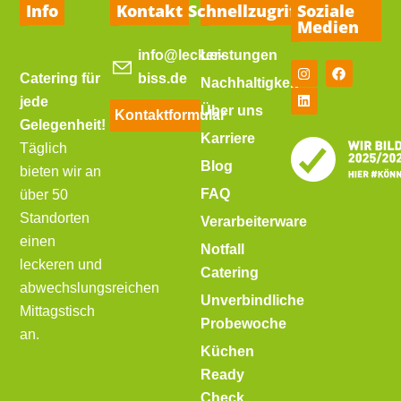
Info
Kontakt
Schnellzugriff
Soziale
Medien
info@lecker-
Leistungen
Catering für
biss.de
Nachhaltigkeit
jede
Über uns
Kontaktformular
Gelegenheit!
Karriere
Täglich
Blog
bieten wir an
FAQ
über 50
Standorten
Verarbeiterware
einen
Notfall
leckeren und
Catering
abwechslungsreichen
Unverbindliche
Mittagstisch
Probewoche
an.
Küchen
Ready
Check