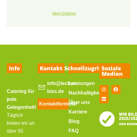
Mehr Erfahren
Info
Kontakt
Schnellzugriff
Soziale
Medien
info@lecker-
Leistungen
Catering für
biss.de
Nachhaltigkeit
jede
Über uns
Kontaktformular
Gelegenheit!
Karriere
Täglich
Blog
bieten wir an
FAQ
über 50