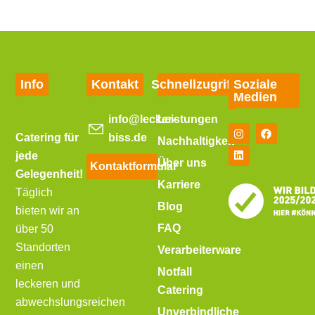
Info
Kontakt
Schnellzugriff
Soziale
Medien
info@lecker-
Leistungen
Catering für
biss.de
Nachhaltigkeit
jede
Über uns
Kontaktformular
Gelegenheit!
Karriere
Täglich
Blog
bieten wir an
FAQ
über 50
Standorten
Verarbeiterware
einen
Notfall
leckeren und
Catering
abwechslungsreichen
Unverbindliche