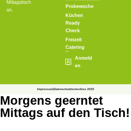
Mittagstisch
Probewoche
an.
Küchen
Ready
Check
Freizeit
Catering
Anmeld
en
Impressum
Datenschutz
leckerbiss 2025
Morgens geerntet
Mittags auf den Tisch!