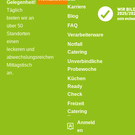
Gelegenheit!
Karriere
Täglich
Blog
bieten wir an
FAQ
über 50
Standorten
Verarbeiterware
einen
Notfall
leckeren und
Catering
abwechslungsreichen
Unverbindliche
Mittagstisch
Probewoche
an.
Küchen
Ready
Check
Freizeit
Catering
Anmeld
en