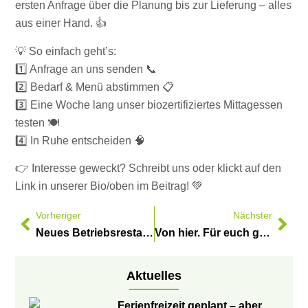
ersten Anfrage über die Planung bis zur Lieferung – alles
aus einer Hand. 👍
💡 So einfach geht’s:
1️⃣ Anfrage an uns senden 📞
2️⃣ Bedarf & Menü abstimmen 📋
3️⃣ Eine Woche lang unser biozertifiziertes Mittagessen
testen 🍽️
4️⃣ In Ruhe entscheiden 🧠
👉 Interesse geweckt? Schreibt uns oder klickt auf den
Link in unserer Bio/oben im Beitrag! 💚
Vorheriger
Nächster
Neues Betriebsrestaurant „SteuerBAR“ in Bremen
Von hier. Für euch gekocht.
Aktuelles
Ferienfreizeit geplant – aber