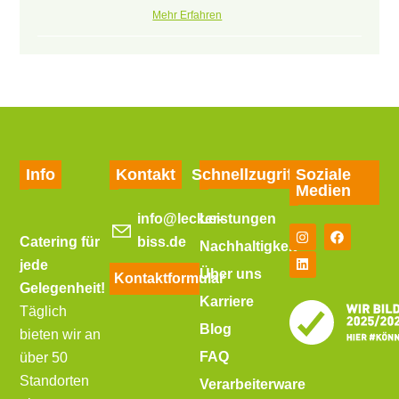
Mehr Erfahren
Info
Kontakt
Schnellzugriff
Soziale
Medien
info@lecker-
Leistungen
Catering für
biss.de
Nachhaltigkeit
jede
Über uns
Kontaktformular
Gelegenheit!
Karriere
Täglich
Blog
bieten wir an
FAQ
über 50
Standorten
Verarbeiterware