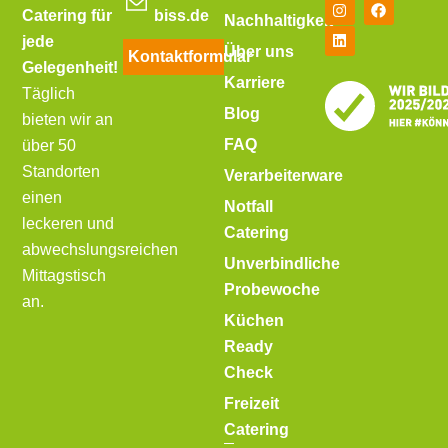
Catering für
biss.de
Nachhaltigkeit
jede
Über uns
Kontaktformular
Gelegenheit!
Karriere
Täglich
Blog
bieten wir an
FAQ
über 50
Standorten
Verarbeiterware
einen
Notfall
leckeren und
Catering
abwechslungsreichen
Unverbindliche
Mittagstisch
Probewoche
an.
Küchen
Ready
Check
Freizeit
Catering