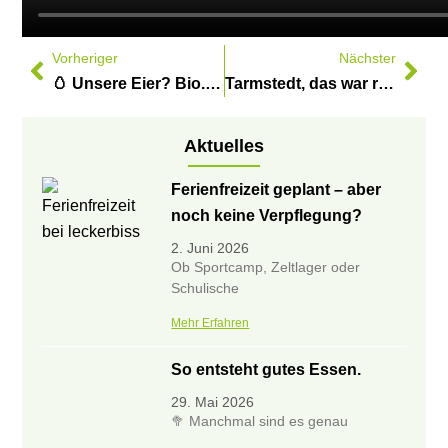
Vorheriger
Nächster
🥚 Unsere Eier? Bio. Frisch. Vom eigenen Bioland-Hof.
Tarmstedt, das war richtig gut! 🐄🌾🎉
Aktuelles
Ferienfreizeit geplant – aber
noch keine Verpflegung?
2. Juni 2026
Ob Sportcamp, Zeltlager oder
Schulische
Mehr Erfahren
So entsteht gutes Essen.
29. Mai 2026
🥦 Manchmal sind es genau