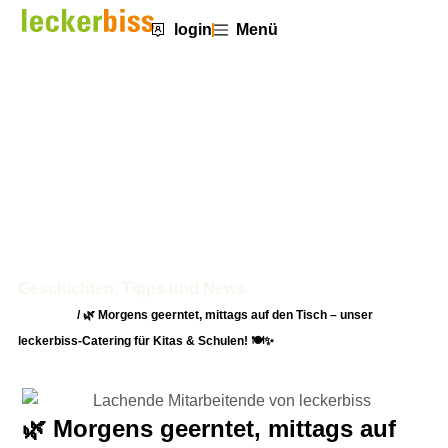
login
Menü
🌿 Morgens geerntet, mittags auf
den Tisch – unser leckerbiss-
Catering für Kitas & Schulen! 🍽✨
Geschichten, Tipps und News
Startseite
/
🌿 Morgens geerntet, mittags auf den Tisch – unser
leckerbiss-Catering für Kitas & Schulen! 🍽✨
🌿 Morgens geerntet, mittags auf