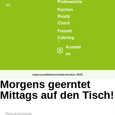
Probewoche
an.
Küchen
Ready
Check
Freizeit
Catering
Anmeld
en
Impressum
Datenschutz
leckerbiss 2025
Morgens geerntet
Mittags auf den Tisch!