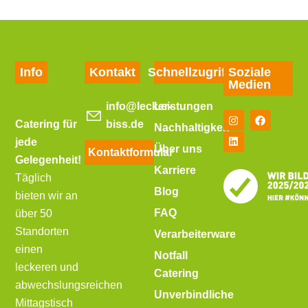
Info
Kontakt
Schnellzugriff
Soziale
Medien
info@lecker-
Leistungen
Catering für
biss.de
Nachhaltigkeit
jede
Über uns
Kontaktformular
Gelegenheit!
Karriere
Täglich
Blog
bieten wir an
FAQ
über 50
Standorten
Verarbeiterware
einen
Notfall
leckeren und
Catering
abwechslungsreichen
Unverbindliche
Mittagstisch