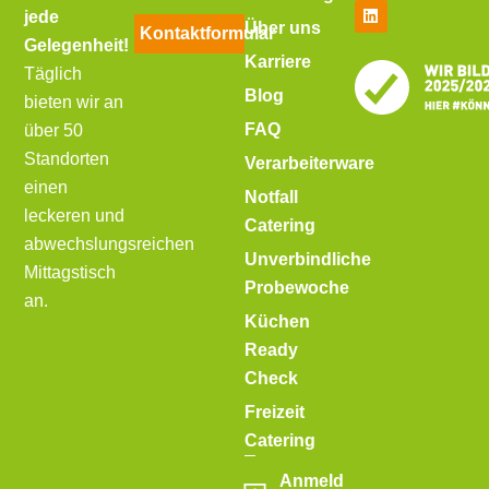
jede
Über uns
Kontaktformular
Gelegenheit!
Karriere
Täglich
Blog
bieten wir an
FAQ
über 50
Standorten
Verarbeiterware
einen
Notfall
leckeren und
Catering
abwechslungsreichen
Unverbindliche
Mittagstisch
Probewoche
an.
Küchen
Ready
Check
Freizeit
Catering
Anmeld